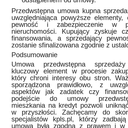
Przedwstępna umowa kupna sprzedaż
uwzględniająca powyższe elementy, 
pewność i zabezpieczenie w pr
nieruchomości. Kupujący zyskuje c
finansowania, a sprzedający pewnoś
zostanie sfinalizowana zgodnie z usta
Podsumowanie
Umowa przedwstępna sprzedaży
kluczowy element w procesie zakup
który chroni interesy obu stron. Waż
sporządzona prawidłowo, z uwzgl
aspektów jak zadatek czy finans
podejście do umowy przedwstę
mieszkania na kredyt pozwoli unikną
w przyszłości. Zachęcamy do skor
specjalistów kpls.pl, którzy zadba
umowa była zgodna z prawem i w p