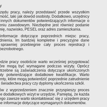
y
zędu pracy, należy przedstawić przede wszystkim
ość, taki jak dowód osobisty. Dodatkowo, urzędnicy
 innych dokumentów potwierdzających informacje o
zeniu zawodowym. Niezbędne jest również podanie
imię, nazwisko, PESEL oraz adres zamieszkania.
nformacje dotyczące poprzednich miejsc pracy,
dnienia. Im bardziej kompletne i precyzyjne dane
sprawniej przebiegnie cały proces rejestracji i
 bezrobotnego.
ędzie pracy osobiście warto wcześniej przygotować
tóre mogą być wymagane podczas wizyty. Oprócz
otrzebne są zaświadczenia dotyczące ukończonych
aty potwierdzające dodatkowe kwalifikacje. Warto
ty, które mogą potwierdzić poprzednie zatrudnienie
ak świadectwa pracy czy dyplomy ukończenia szkół.
ów z wyprzedzeniem znacznie przyspieszy proces
ęcie dodatkowych wizyt w urzędzie. Pamiętaj, że każda
atego zawsze warto skontaktować się z urzędem pracy
dne informacje dotyczące wymaganych dokumentów.