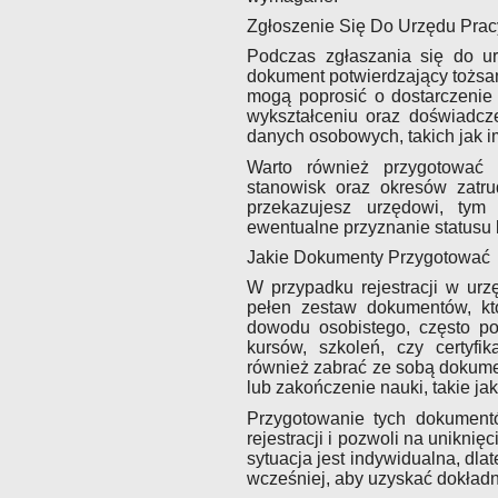
Zgłoszenie Się Do Urzędu Prac
Podczas zgłaszania się do ur
dokument potwierdzający tożsam
mogą poprosić o dostarczenie
wykształceniu oraz doświadc
danych osobowych, takich jak 
Warto również przygotować i
stanowisk oraz okresów zatru
przekazujesz urzędowi, tym 
ewentualne przyznanie statusu
Jakie Dokumenty Przygotować
W przypadku rejestracji w urz
pełen zestaw dokumentów, k
dowodu osobistego, często p
kursów, szkoleń, czy certyfik
również zabrać ze sobą dokumen
lub zakończenie nauki, takie j
Przygotowanie tych dokument
rejestracji i pozwoli na unikni
sytuacja jest indywidualna, dl
wcześniej, aby uzyskać dokła