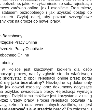
 potrzebne, jakie korzyści niesie ze sobą rejestracja
roces zarówno online, jak i osobiście. Zrozumiesz,
e statusem bezrobotnego i jak uzyskać dostęp do
szkoleń. Czytaj dalej, aby poznać szczegółowe
ażny krok na drodze do nowej pracy.
o Bezrobotny
rzędzie Pracy Online
Urzędzie Pracy Osobiście
robotnego Online
zrobotny
ny w Polsce jest kluczowym krokiem dla osób
począć proces, należy zgłosić się do właściwego
skorzystać z opcji rejestracji online przez portal
ać się jako bezrobotny
? Niezbędne są dokumenty
kie jak dowód osobisty, oraz dokumenty dotyczące
na przykład świadectwa pracy. Rejestracja wymaga
anego. Dzięki temu możliwe jest korzystanie z usług
rzez urzędy pracy. Proces rejestracji pozwala na
acy, szkoleń oraz ewentualnych zasiłków, co jest
zarejestrować się w urzędzie pracy
? Po zgłoszeniu