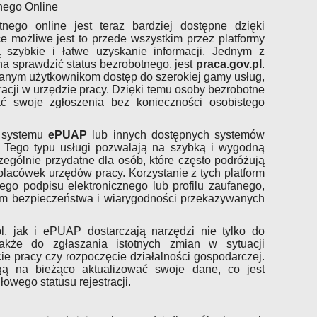
nego Online
nego online jest teraz bardziej dostępne dzięki
e możliwe jest to przede wszystkim przez platformy
ą szybkie i łatwe uzyskanie informacji. Jednym z
a sprawdzić status bezrobotnego, jest
praca.gov.pl
.
owanym użytkownikom dostęp do szerokiej gamy usług,
racji w urzędzie pracy. Dzięki temu osoby bezrobotne
 swoje zgłoszenia bez konieczności osobistego
z systemu
ePUAP
lub innych dostępnych systemów
. Tego typu usługi pozwalają na szybką i wygodną
czególnie przydatne dla osób, które często podróżują
placówek urzędów pracy. Korzystanie z tych platform
o podpisu elektronicznego lub profilu zaufanego,
m bezpieczeństwa i wiarygodności przekazywanych
l, jak i ePUAP dostarczają narzędzi nie tylko do
także do zgłaszania istotnych zmian w sytuacji
cie pracy czy rozpoczęcie działalności gospodarczej.
ą na bieżąco aktualizować swoje dane, co jest
owego statusu rejestracji.