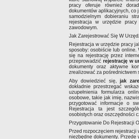
pracy oferuje również dor
dokumentów aplikacyjnych, co 
samodzielnym dobieraniu stra
rejestracja w urzędzie pracy
zawodowym.
Jak Zarejestrować Się W Urzęd
Rejestracja w urzędzie pracy 
sposoby: osobiście lub online.
się na rejestrację przez inte
przeprowadzić
rejestrację w u
dokumenty oraz aktywne ko
zrealizować za pośrednictwem 
Aby dowiedzieć się,
jak zar
dokładnie przestrzegać wska
uzupełnienia formularza on
osobowe, takie jak imię, nazw
przygotować informacje o s
Rejestracja ta jest szczegó
osobistych oraz oszczędności c
Przygotowanie Do Rejestracji O
Przed rozpoczęciem rejestracji
niezbędne dokumenty. Przede w