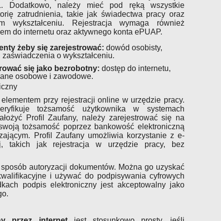
. Dodatkowo, należy mieć pod ręką wszystkie
orię zatrudnienia, takie jak świadectwa pracy oraz
m wykształceniu. Rejestracja wymaga również
pem do internetu oraz aktywnego konta ePUAP.
nty żeby się zarejestrować:
dowód osobisty,
 zaświadczenia o wykształceniu.
rować się jako bezrobotny:
dostęp do internetu,
dane osobowe i zawodowe.
iczny
 elementem przy rejestracji online w urzędzie pracy.
weryfikuje tożsamość użytkownika w systemach
założyć Profil Zaufany, należy zarejestrować się na
 swoją tożsamość poprzez bankowość elektroniczną
zającym. Profil Zaufany umożliwia korzystanie z e-
ej, takich jak rejestracja w urzędzie pracy, bez
ny sposób autoryzacji dokumentów. Można go uzyskać
kwalifikacyjne i używać do podpisywania cyfrowych
ach podpis elektroniczny jest akceptowalny jako
go.
ny przez internet
jest stosunkowo prosty, jeśli