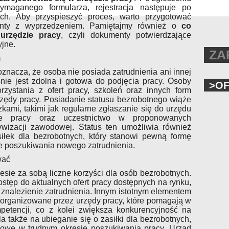
maganego formularza, rejestracja następuje po
ych. Aby przyspieszyć proces, warto przygotować
nty z wyprzedzeniem. Pamiętajmy również o
co
 urzędzie pracy
, czyli dokumenty potwierdzające
jne.
ZA
m
znacza, że osoba nie posiada zatrudnienia ani innej
nie jest zdolna i gotowa do podjęcia pracy. Osoby
>O
zystania z ofert pracy, szkoleń oraz innych form
zędy pracy. Posiadanie statusu bezrobotnego wiąże
ami, takimi jak regularne zgłaszanie się do urzędu
ie pracy oraz uczestnictwo w proponowanych
ywizacji zawodowej. Status ten umożliwia również
iłek dla bezrobotnych, który stanowi pewną formę
e poszukiwania nowego zatrudnienia.
wać
iesie za sobą liczne korzyści dla osób bezrobotnych.
stęp do aktualnych ofert pracy dostępnych na rynku,
znalezienie zatrudnienia. Innym istotnym elementem
 organizowane przez urzędy pracy, które pomagają w
ompetencji, co z kolei zwiększa konkurencyjność na
a także na ubieganie się o zasiłki dla bezrobotnych,
sowe w trudnym okresie poszukiwania pracy. Urząd