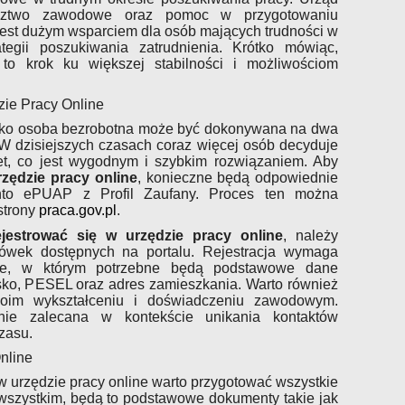
adztwo zawodowe oraz pomoc w przygotowaniu
jest dużym wsparciem dla osób mających trudności w
tegii poszukiwania zatrudnienia. Krótko mówiąc,
 to krok ku większej stabilności i możliwościom
zie Pracy Online
jako osoba bezrobotna może być dokonywana na dwa
 W dzisiejszych czasach coraz więcej osób decyduje
rnet, co jest wygodnym i szybkim rozwiązaniem. Aby
rzędzie pracy online
, konieczne będą odpowiednie
nto ePUAP z Profil Zaufany. Proces ten można
strony
praca.gov.pl
.
ejestrować się w urzędzie pracy online
, należy
zówek dostępnych na portalu. Rejestracja wymaga
line, w którym potrzebne będą podstawowe dane
isko, PESEL oraz adres zamieszkania. Warto również
woim wykształceniu i doświadczeniu zawodowym.
lnie zalecana w kontekście unikania kontaktów
zasu.
nline
 w urzędzie pracy online warto przygotować wszystkie
szystkim, będą to podstawowe dokumenty takie jak