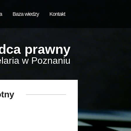
a
Baza wiedzy
Kontakt
dca prawny
laria w Poznaniu
otny