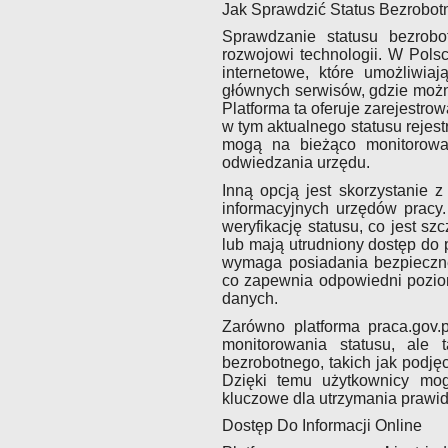
Jak Sprawdzić Status Bezrobot
Sprawdzanie statusu bezrobot
rozwojowi technologii. W Polsc
internetowe, które umożliwiaj
głównych serwisów, gdzie możn
Platforma ta oferuje zarejestr
w tym aktualnego statusu rejest
mogą na bieżąco monitorować
odwiedzania urzędu.
Inną opcją jest skorzystanie 
informacyjnych urzędów pracy
weryfikację statusu, co jest sz
lub mają utrudniony dostęp do 
wymaga posiadania bezpieczneg
co zapewnia odpowiedni pozio
danych.
Zarówno platforma praca.gov.p
monitorowania statusu, ale 
bezrobotnego, takich jak podję
Dzięki temu użytkownicy mog
kluczowe dla utrzymania prawidł
Dostęp Do Informacji Online