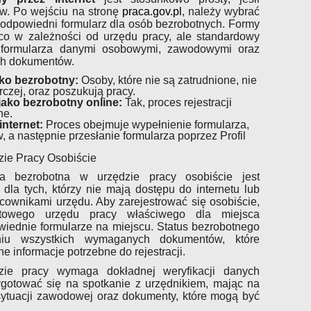
ów. Po wejściu na stronę
praca.gov.pl
, należy wybrać
ć odpowiedni formularz dla osób bezrobotnych. Formy
ieco w zależności od urzędu pracy, ale standardowy
 formularza danymi osobowymi, zawodowymi oraz
h dokumentów.
ako bezrobotny:
Osoby, które nie są zatrudnione, nie
czej, oraz poszukują pracy.
jako bezrobotny online:
Tak, proces rejestracji
ne.
internet:
Proces obejmuje wypełnienie formularza,
a następnie przesłanie formularza poprzez Profil
zie Pracy Osobiście
ba bezrobotna w urzędzie pracy osobiście jest
la tych, którzy nie mają dostępu do internetu lub
racownikami urzędu. Aby zarejestrować się osobiście,
towego urzędu pracy właściwego dla miejsca
iednie formularze na miejscu. Status bezrobotnego
niu wszystkich wymaganych dokumentów, które
e informacje potrzebne do rejestracji.
dzie pracy wymaga dokładnej weryfikacji danych
gotować się na spotkanie z urzędnikiem, mając na
ytuacji zawodowej oraz dokumenty, które mogą być