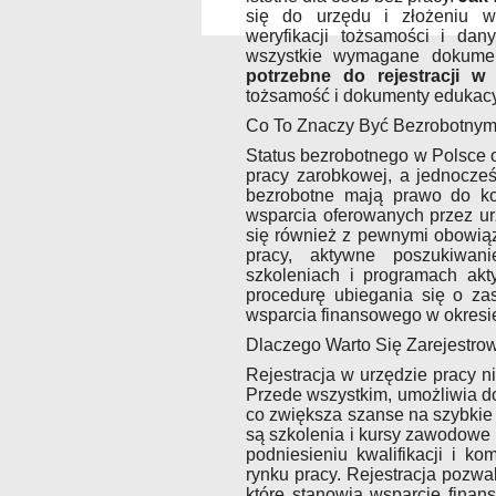
się do urzędu i złożeniu wy
weryfikacji tożsamości i dan
wszystkie wymagane dokume
potrzebne do rejestracji w
tożsamość i dokumenty edukacy
Co To Znaczy Być Bezrobotny
Status bezrobotnego w Polsce o
pracy zarobkowej, a jednocześ
bezrobotne mają prawo do kor
wsparcia oferowanych przez ur
się również z pewnymi obowiązk
pracy, aktywne poszukiwan
szkoleniach i programach akt
procedurę ubiegania się o zas
wsparcia finansowego w okresi
Dlaczego Warto Się Zarejestro
Rejestracja w urzędzie pracy n
Przede wszystkim, umożliwia do
co zwiększa szanse na szybkie 
są szkolenia i kursy zawodowe
podniesieniu kwalifikacji i k
rynku pracy. Rejestracja pozwal
które stanowią wsparcie finan