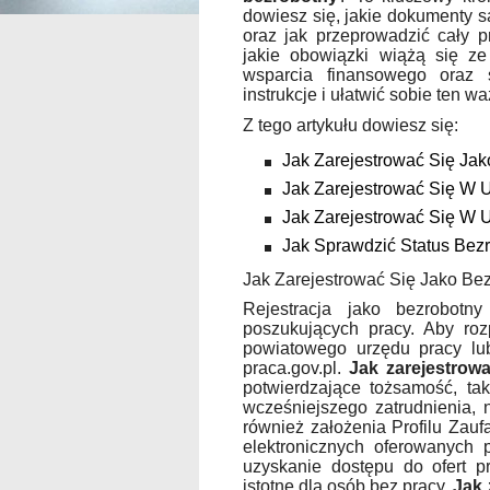
dowiesz się, jakie dokumenty są
oraz jak przeprowadzić cały p
jakie obowiązki wiążą się z
wsparcia finansowego oraz 
instrukcje i ułatwić sobie ten w
Z tego artykułu dowiesz się:
Jak Zarejestrować Się Jak
Jak Zarejestrować Się W U
Jak Zarejestrować Się W 
Jak Sprawdzić Status Bez
Jak Zarejestrować Się Jako Be
Rejestracja jako bezrobot
poszukujących pracy. Aby roz
powiatowego urzędu pracy lub 
praca.gov.pl.
Jak zarejestrow
potwierdzające tożsamość, ta
wcześniejszego zatrudnienia, 
również założenia Profilu Zauf
elektronicznych oferowanych p
uzyskanie dostępu do ofert pr
istotne dla osób bez pracy.
Jak 