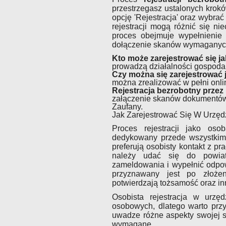
przestrzegasz ustalonych krok
opcję 'Rejestracja' oraz wybra
rejestracji mogą różnić się n
proces obejmuje wypełnienie
dołączenie skanów wymaganyc
Kto może zarejestrować się j
prowadzą działalności gospodar
Czy można się zarejestrować 
można zrealizować w pełni onli
Rejestracja bezrobotny przez 
załączenie skanów dokumentów, 
Zaufany.
Jak Zarejestrować Się W Urzęd
Proces rejestracji jako oso
dedykowany przede wszystkim d
preferują osobisty kontakt z p
należy udać się do powia
zameldowania i wypełnić odpow
przyznawany jest po złoże
potwierdzają tożsamość oraz inn
Osobista rejestracja w urzę
osobowych, dlatego warto przy
uwadze różne aspekty swojej s
wymagane.