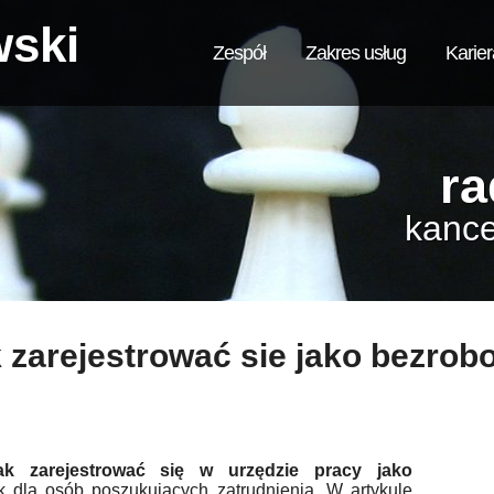
wski
Zespół
Zakres usług
Karier
ra
kance
 zarejestrować sie jako bezrob
ak zarejestrować się w urzędzie pracy jako
k dla osób poszukujących zatrudnienia. W artykule