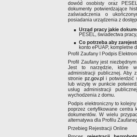
dowód osobisty oraz PESEL
dokumenty potwierdzające hist
zaświadczenia o ukończony
posiadania urządzenia z dostę
Urząd pracy jakie dokume
PESEL, świadectwa pracy,
Co potrzeba aby zarejest
konto ePUAP, kompletne 
Profil Zaufany I Podpis Elektron
Profil Zaufany jest niezbędnym
Jest to narzędzie, które 
administracji publicznej. Aby 
stronie
pz.gov.pl
i potwierdzić
lub wizytę w punkcie potwierd
usług administracji publiczn
wychodzenia z domu.
Podpis elektroniczny to kolej
poprzez certyfikowane centra 
dokumentów. W wielu przypadk
alternatywa dla Profilu Zaufane
Przebieg Rejestracji Online
Proces
rejestracji bezrobot