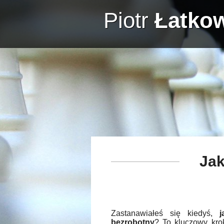
Piotr
Łatko
Jak
Zastanawiałeś się kiedyś,
j
bezrobotny
? To kluczowy kro