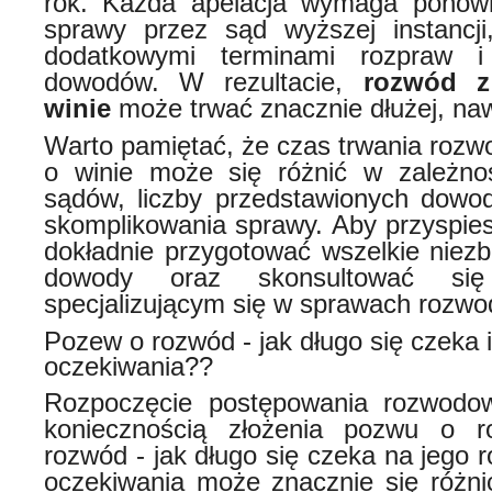
rok. Każda apelacja wymaga ponown
sprawy przez sąd wyższej instancji
dodatkowymi terminami rozpraw i
dowodów. W rezultacie,
rozwód z
winie
może trwać znacznie dłużej, nawe
Warto pamiętać, że czas trwania rozw
o winie może się różnić w zależnoś
sądów, liczby przedstawionych dowo
skomplikowania sprawy. Aby przyspies
dokładnie przygotować wszelkie niez
dowody oraz skonsultować si
specjalizującym się w sprawach rozw
Pozew o rozwód - jak długo się czeka i
oczekiwania??
Rozpoczęcie postępowania rozwodo
koniecznością złożenia pozwu o 
rozwód - jak długo się czeka na jego 
oczekiwania może znacznie się różni