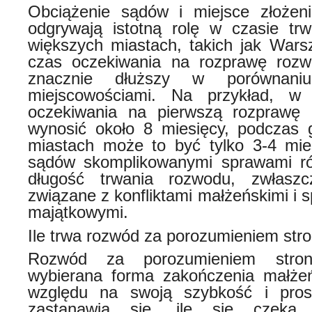
Obciążenie sądów i miejsce złożen
odgrywają istotną rolę w czasie tr
większych miastach, takich jak War
czas oczekiwania na rozprawę ro
znacznie dłuższy w porównani
miejscowościami. Na przykład, w
oczekiwania na pierwszą rozpraw
wynosić około 8 miesięcy, podczas 
miastach może to być tylko 3-4 mie
sądów skomplikowanymi sprawami r
długość trwania rozwodu, zwłasz
związane z konfliktami małżeńskimi i 
majątkowymi.
Ile trwa rozwód za porozumieniem stron
Rozwód za porozumieniem stron
wybierana forma zakończenia małżeń
względu na swoją szybkość i pros
zastanawia się, ile się czek