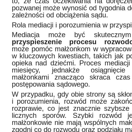
to, że czas oczekiwania na doręcze
pozwanej może wynosić od tygodnia do
zależności od obciążenia sądu.
Rola mediacji i porozumienia w przysp
Mediacja może być skuteczny
przyspieszenie procesu rozwod
może pomóc małżonkom w wypracowa
w kluczowych kwestiach, takich jak p
opieka nad dziećmi. Proces mediacj
miesięcy, jednakże osiągnięci
małżonkami znacząco skraca czas
postępowania sądowego.
W przypadku, gdy obie strony są skło
i porozumienia, rozwód może zakońc
rozprawie, co jest znacznie szybsze 
licznych sporów. Szybki rozwód jes
małżonkowie nie mają wspólnych małol
zgodni co do rozwodu oraz podziału ma