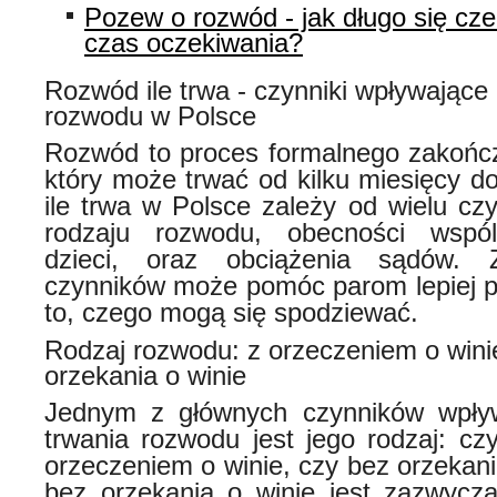
Pozew o rozwód - jak długo się czek
czas oczekiwania?
Rozwód ile trwa - czynniki wpływające
rozwodu w Polsce
Rozwód to proces formalnego zakońc
który może trwać od kilku miesięcy do
ile trwa w Polsce zależy od wielu cz
rodzaju rozwodu, obecności wspól
dzieci, oraz obciążenia sądów. 
czynników może pomóc parom lepiej p
to, czego mogą się spodziewać.
Rodzaj rozwodu: z orzeczeniem o wini
orzekania o winie
Jednym z głównych czynników wpły
trwania rozwodu jest jego rodzaj: cz
orzeczeniem o winie, czy bez orzekan
bez orzekania o winie jest zazwycz