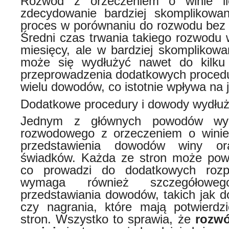
Rozwód z orzeczeniem o winie il
zdecydowanie bardziej skomplikowan
proces w porównaniu do rozwodu bez o
Średni czas trwania takiego rozwodu 
miesięcy, ale w bardziej skomplikow
może się wydłużyć nawet do kilk
przeprowadzenia dodatkowych procedur
wielu dowodów, co istotnie wpływa na 
Dodatkowe procedury i dowody wydłuż
Jednym z głównych powodów wyd
rozwodowego z orzeczeniem o winie 
przedstawienia dowodów winy ora
świadków. Każda ze stron może pow
co prowadzi do dodatkowych rozp
wymaga również szczegółoweg
przedstawiania dowodów, takich jak d
czy nagrania, które mają potwierdz
stron. Wszystko to sprawia, że
rozwó