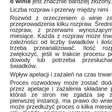
o winie
jest znacznie bardziej złożony.
Liczba rozpraw i przerwy między nimi
Rozwód z orzeczeniem o winie z
przeprowadzenia kilku rozpraw. Średnio
rozpraw, z przerwami wynoszącym
miesiące. Każda z rozpraw może trwa
zależności od liczby świadków i iloś
trzeba przeanalizować. Ilość r
zwiększyć, jeśli w trakcie procesu p
dowody lub potrzeba przesłucha
świadków.
Wpływ apelacji i zażaleń na czas trwa
Proces rozwodowy może zostać dod
przez apelacje i zażalenia składane p
któraś ze stron nie zgadza się 
pierwszej instancji, ma prawo do wnies
może przedłużyć proces o kilka miesi