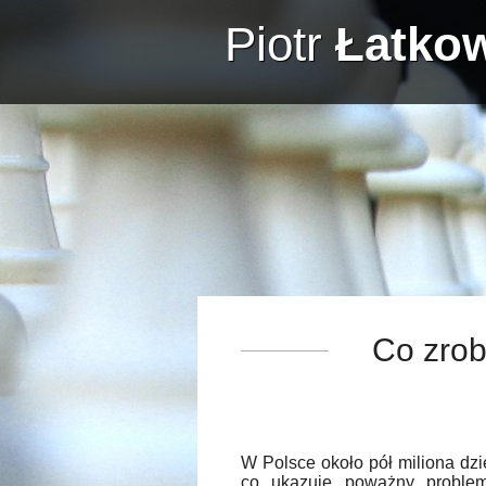
Piotr
Łatko
Co zrob
W Polsce około pół miliona dzie
co ukazuje poważny problem