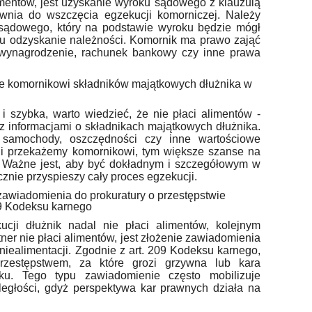
imentów, jest uzyskanie wyroku sądowego z klauzulą
wnia do wszczęcia egzekucji komorniczej. Należy
sądowego, który na podstawie wyroku będzie mógł
lu odzyskanie należności. Komornik ma prawo zająć
 wynagrodzenie, rachunek bankowy czy inne prawa
ie komornikowi składników majątkowych dłużnika w
i szybka, warto wiedzieć, że nie płaci alimentów -
 z informacjami o składnikach majątkowych dłużnika.
 samochody, oszczędności czy inne wartościowe
cji przekażemy komornikowi, tym większe szanse na
. Ważne jest, aby być dokładnym i szczegółowym w
cznie przyspieszy cały proces egzekucji.
 zawiadomienia do prokuratury o przestępstwie
209 Kodeksu karnego
cji dłużnik nadal nie płaci alimentów, kolejnym
tner nie płaci alimentów, jest złożenie zawiadomienia
 niealimentacji. Zgodnie z art. 209 Kodeksu karnego,
przestępstwem, za które grozi grzywna lub kara
ku. Tego typu zawiadomienie często mobilizuje
egłości, gdyż perspektywa kar prawnych działa na