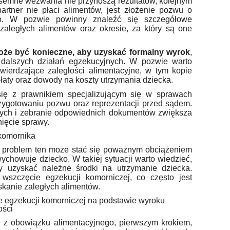
semne wezwania nie przynoszą rezultatów, kolejnym
partner nie płaci alimentów, jest złożenie pozwu o
go. W pozwie powinny znaleźć się szczegółowe
 zaległych alimentów oraz okresie, za który są one
że być konieczne, aby uzyskać formalny wyrok
,
 dalszych działań egzekucyjnych. W pozwie warto
ierdzające zaległości alimentacyjne, w tym kopie
aty oraz dowody na koszty utrzymania dziecka.
się z prawnikiem specjalizującym się w sprawach
zygotowaniu pozwu oraz reprezentacji przed sądem.
nych i zebranie odpowiednich dokumentów zwiększa
ięcie sprawy.
 komornika
, problem ten może stać się poważnym obciążeniem
wychowuje dziecko. W takiej sytuacji warto wiedzieć,
y uzyskać należne środki na utrzymanie dziecka.
wszczęcie egzekucji komorniczej, co często jest
kanie zaległych alimentów.
e egzekucji komorniczej na podstawie wyroku
ości
ię z obowiązku alimentacyjnego, pierwszym krokiem,