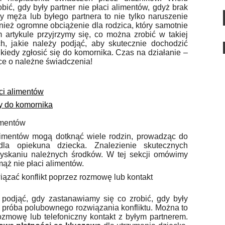
bić, gdy były partner nie płaci alimentów, gdyż brak
y męża lub byłego partnera to nie tylko naruszenie
ież ogromne obciążenie dla rodzica, który samotnie
rtykule przyjrzymy się, co można zrobić w takiej
h, jakie należy podjąć, aby skutecznie dochodzić
 kiedy zgłosić się do komornika. Czas na działanie –
ce o należne świadczenia!
ci alimentów
dy do komornika
imentów
imentów mogą dotknąć wiele rodzin, prowadząc do
 dla opiekuna dziecka. Znalezienie skutecznych
skaniu należnych środków. W tej sekcji omówimy
mąż nie płaci alimentów.
iązać konflikt poprzez rozmowę lub kontakt
 podjąć, gdy zastanawiamy się co zrobić, gdy były
st próba polubownego rozwiązania konfliktu. Można to
ozmowę lub telefoniczny kontakt z byłym partnerem.