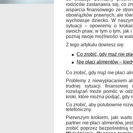
rodziców zastanawia się, co zro
wsparcia finansowego ze stron
obowiązków prawnych, ale równ
wychowuje dziecko. W naszym a
sytuacji – opowiemy o krokac
swoich praw, w tym o tym, jak i
poznaj swoje możliwości w wal
Z tego artykułu dowiesz się:
Co zrobić, gdy mąż nie pła
Nie płaci alimentów – kie
Co zrobić, gdy mąż nie płaci al
Problemy z niewypłacaniem al
trudnej sytuacji finansowej
rozwiązań może pomóc w odzy
kroki, które można podjąć, gdy 
Co zrobić, aby polubownie rozw
telefoniczny.
Pierwszym krokiem, jaki warto
partner nie płaci alimentów, je
zrobić poprzez bezpośrednią r