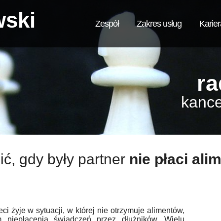
wski
Zespół
Zakres usług
Karier
ra
kance
ić, gdy były partner
nie płaci al
ci żyje w sytuacji, w której nie otrzymuje alimentów,
 niepłacenia świadczeń przez dłużników. Wielu