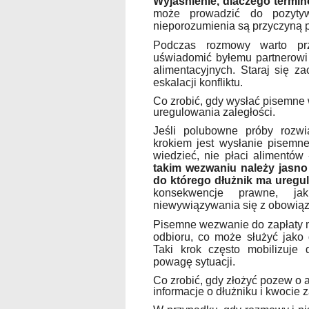
Wyjaśnienie, dlaczego termin
może prowadzić do pozytyw
nieporozumienia są przyczyną 
Podczas rozmowy warto prz
uświadomić byłemu partnerow
alimentacyjnych. Staraj się z
eskalacji konfliktu.
Co zrobić, gdy wysłać pisemne 
uregulowania zaległości.
Jeśli polubowne próby rozwią
krokiem jest wysłanie pisemn
wiedzieć, nie płaci alimentów
takim wezwaniu należy jasno 
do którego dłużnik ma uregu
konsekwencje prawne, j
niewywiązywania się z obowiąz
Pisemne wezwanie do zapłaty m
odbioru, co może służyć jak
Taki krok często mobilizuje 
powagę sytuacji.
Co zrobić, gdy złożyć pozew o 
informacje o dłużniku i kwocie z