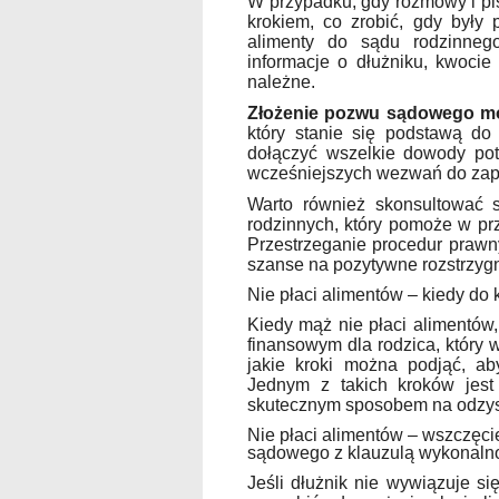
W przypadku, gdy rozmowy i pi
krokiem, co zrobić, gdy były 
alimenty do sądu rodzinne
informacje o dłużniku, kwocie
należne.
Złożenie pozwu sądowego mo
który stanie się podstawą do
dołączyć wszelkie dowody potw
wcześniejszych wezwań do zapł
Warto również skonsultować 
rodzinnych, który pomoże w pr
Przestrzeganie procedur praw
szanse na pozytywne rozstrzygn
Nie płaci alimentów – kiedy do
Kiedy mąż nie płaci alimentów
finansowym dla rodzica, który 
jakie kroki można podjąć, ab
Jednym z takich kroków jest 
skutecznym sposobem na odzys
Nie płaci alimentów – wszczęci
sądowego z klauzulą wykonaln
Jeśli dłużnik nie wywiązuje s