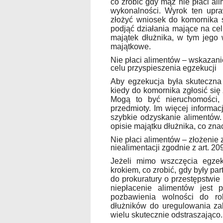
co zrobić gdy mąż nie płaci al
wykonalności. Wyrok ten upra
złożyć wniosek do komornika 
podjąć działania mające na ce
majątek dłużnika, w tym jego
majątkowe.
Nie płaci alimentów – wskazan
celu przyspieszenia egzekucji
Aby egzekucja była skuteczna 
kiedy do komornika zgłosić się
Mogą to być nieruchomości,
przedmioty. Im więcej informa
szybkie odzyskanie alimentów
opisie majątku dłużnika, co zna
Nie płaci alimentów – złożenie
niealimentacji zgodnie z art. 
Jeżeli mimo wszczęcia egzeku
krokiem, co zrobić, gdy były par
do prokuratury o przestępstwie
niepłacenie alimentów jest 
pozbawienia wolności do ro
dłużników do uregulowania zal
wielu skutecznie odstraszająco.