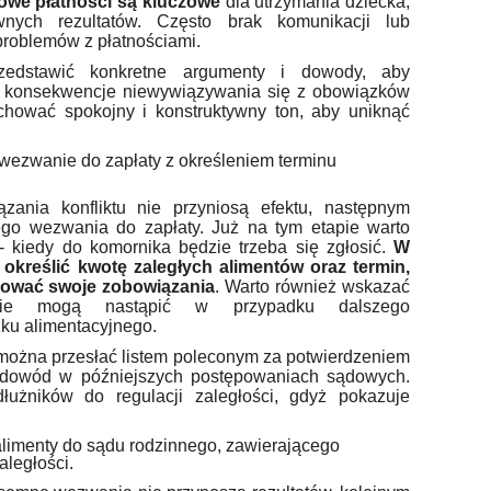
owe płatności są kluczowe
dla utrzymania dziecka,
nych rezultatów. Często brak komunikacji lub
problemów z płatnościami.
edstawić konkretne argumenty i dowody, aby
i konsekwencje niewywiązywania się z obowiązków
achować spokojny i konstruktywny ton, aby uniknąć
wezwanie do zapłaty z określeniem terminu
zania konfliktu nie przyniosą efektu, następnym
ego wezwania do zapłaty. Już na tym etapie warto
 - kiedy do komornika będzie trzeba się zgłosić.
W
określić kwotę zaległych alimentów oraz termin,
lować swoje zobowiązania
. Warto również wskazać
akie mogą nastąpić w przypadku dalszego
ku alimentacyjnego.
ożna przesłać listem poleconym za potwierdzeniem
o dowód w późniejszych postępowaniach sądowych.
dłużników do regulacji zaległości, gdyż pokazuje
alimenty do sądu rodzinnego, zawierającego
aległości.