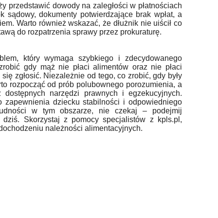
ży przedstawić dowody na zaległości w płatnościach
rok sądowy, dokumenty potwierdzające brak wpłat, a
iem. Warto również wskazać, że dłużnik nie uiścił co
dstawą do rozpatrzenia sprawy przez prokuraturę.
oblem, który wymaga szybkiego i zdecydowanego
 zrobić gdy mąż nie płaci alimentów oraz nie płaci
się zgłosić. Niezależnie od tego, co zrobić, gdy były
arto rozpocząć od prób polubownego porozumienia, a
z dostępnych narzędzi prawnych i egzekucyjnych.
o zapewnienia dziecku stabilności i odpowiedniego
trudności w tym obszarze, nie czekaj – podejmij
dziś. Skorzystaj z pomocy specjalistów z kpls.pl,
dochodzeniu należności alimentacyjnych.